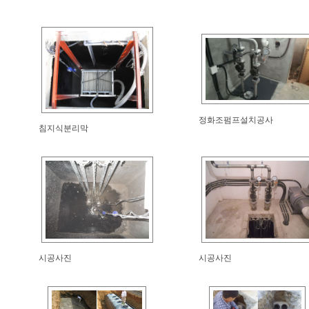
정화조펌프설치공사
침지식분리막
시공사진
시공사진